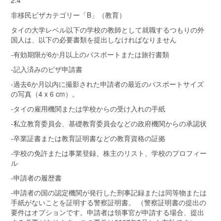
2.4
非移民ビザカテゴリー「B」（教育）
タイの大学レベル以下の学校の教師として就職するつもりの外
国人は、以下の必要書類を提出しなければなりません
-有効期限が6か月以上のパスポートまたは旅行書類
-記入済みのビザ申請書
-過去6か月以内に撮影された申請者の最近のパスポートサイズ
の写真（4 x 6 cm）。
-タイの雇用機関または学校からの受け入れの手紙
-私立教育委員会、基礎教育委員会などの政府機関からの承認状
-卒業証書または教育証明書などの教育資格の証拠
-学校の免許または事業登録、株主のリスト、学校のプロフィー
ル
-申請者の履歴書
-申請者の国の認定機関が発行した刑事記録または同等物または
手紙がないことを証明する警察証明書。 （警察証明書の提出の
要件はオプションです。申請者は領事官が申請する場合、提出