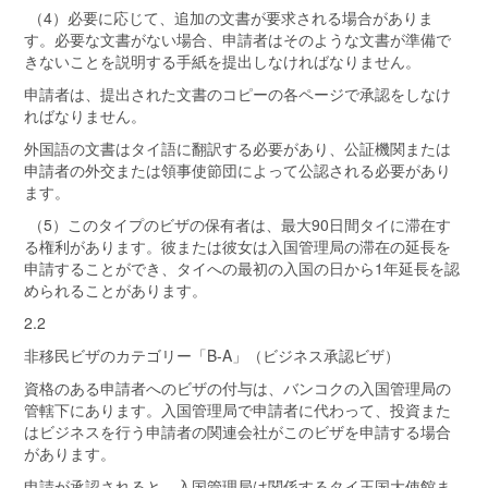
（4）必要に応じて、追加の文書が要求される場合がありま
す。必要な文書がない場合、申請者はそのような文書が準備で
きないことを説明する手紙を提出しなければなりません。
申請者は、提出された文書のコピーの各ページで承認をしなけ
ればなりません。
外国語の文書はタイ語に翻訳する必要があり、公証機関または
申請者の外交または領事使節団によって公認される必要があり
ます。
（5）このタイプのビザの保有者は、最大90日間タイに滞在す
る権利があります。彼または彼女は入国管理局の滞在の延長を
申請することができ、タイへの最初の入国の日から1年延長を認
められることがあります。
2.2
非移民ビザのカテゴリー「B-A」（ビジネス承認ビザ）
資格のある申請者へのビザの付与は、バンコクの入国管理局の
管轄下にあります。入国管理局で申請者に代わって、投資また
はビジネスを行う申請者の関連会社がこのビザを申請する場合
があります。
申請が承認されると、入国管理局は関係するタイ王国大使館ま