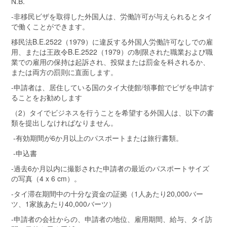
N.B.
-非移民ビザを取得した外国人は、労働許可が与えられるとタイ
で働くことができます。
移民法B.E.2522（1979）に違反する外国人労働許可なしでの雇
用、または王政令B.E.2522（1979）の制限された職業および職
業での雇用の保持は起訴され、投獄または罰金を科されるか、
または両方の罰則に直面します。
-申請者は、居住している国のタイ大使館/領事館でビザを申請す
ることをお勧めします
（2）タイでビジネスを行うことを希望する外国人は、以下の書
類を提出しなければなりません。
-有効期間が6か月以上のパスポートまたは旅行書類。
-申込書
-過去6か月以内に撮影された申請者の最近のパスポートサイズ
の写真（4 x 6 cm）。
-タイ滞在期間中の十分な資金の証拠（1人あたり20,000バー
ツ、1家族あたり40,000バーツ）
-申請者の会社からの、申請者の地位、雇用期間、給与、タイ訪