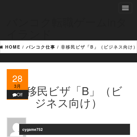
Skip
Toggl
to
naviga
the
バンコク転職ゲームinタ
content
イランド
HOME
/
バンコク仕事
/ 非移民ビザ「B」（ビジネス向け
28
非移民ビザ「B」（ビ
3月
Off
ジネス向け）
cygame752