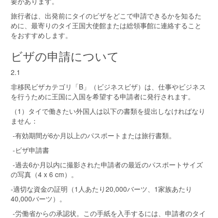
要があります。
旅行者は、出発前にタイのビザをどこで申請できるかを知るた
めに、最寄りのタイ王国大使館または総領事館に連絡すること
をおすすめします。
ビザの申請について
2.1
非移民ビザカテゴリ「B」（ビジネスビザ）は、仕事やビジネス
を行うために王国に入国を希望する申請者に発行されます。
（1）タイで働きたい外国人は以下の書類を提出しなければなり
ません：
-有効期間が6か月以上のパスポートまたは旅行書類。
-ビザ申請書
-過去6か月以内に撮影された申請者の最近のパスポートサイズ
の写真（4 x 6 cm）。
-適切な資金の証明（1人あたり20,000バーツ、1家族あたり
40,000バーツ）。
-労働省からの承認状。この手紙を入手するには、申請者のタイ